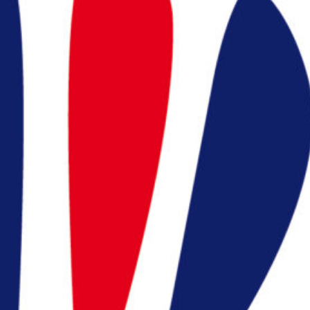
Appelez nous
:
en cliquant ici
president@badocc.org
ns utiles
ration Française de
minton (FFBaD)
ace licencié (MYFFBaD)
ace support FFBaD
ions légales et CGU