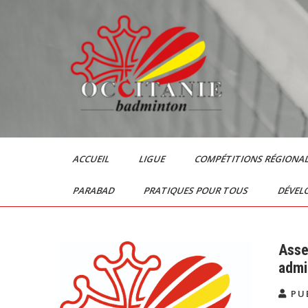
Skip
to
content
Le Badminton en
Occitanie
ACCUEIL
LIGUE
COMPÉTITIONS RÉGIONA
PARABAD
PRATIQUES POUR TOUS
DÉVEL
Asse
admin
PU