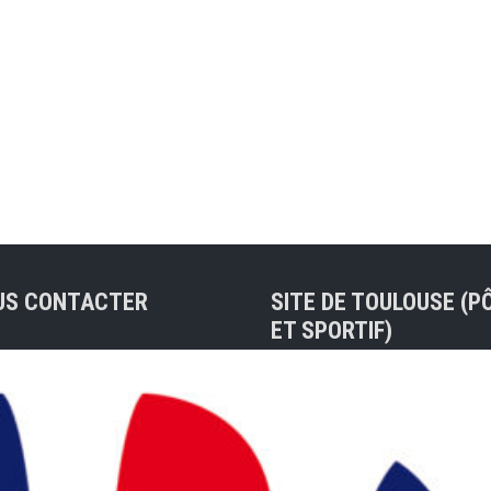
US CONTACTER
SITE DE TOULOUSE (P
ET SPORTIF)
sse de contact :
ue@badocc.org
Tel : 05 61 48 83 37
7 rue André Citroën 311
Christian PRIVAT (Préside