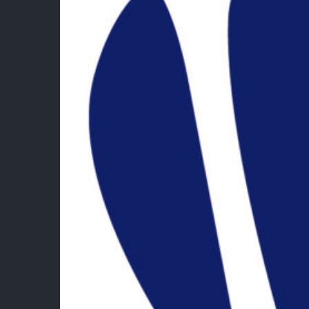
Lie
Fédé
Bad
Esp
Esp
Ment