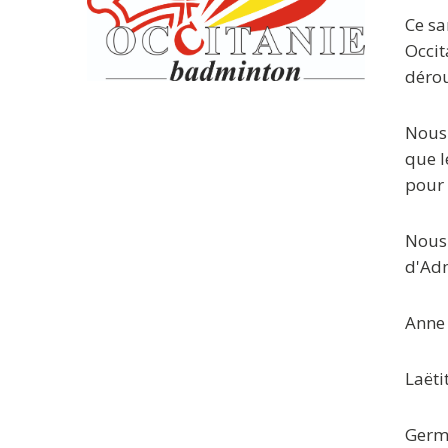
Ce sa
Occit
dérou
Nous 
que l
pour 
Nous 
d'Adm
Anne
Laët
Germ