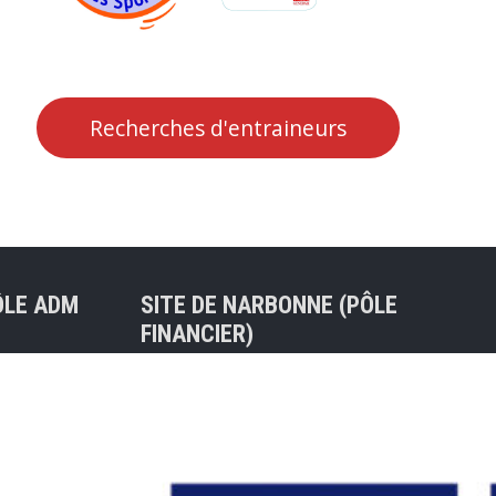
Recherches d'entraineurs
ÔLE ADM
SITE DE NARBONNE (PÔLE
FINANCIER)
Tel : 04 68 75 31 04
30 BALMA
47ter rue de l’Ancienne Porte
Neuve
nt) – Mail
11100 NARBONNE