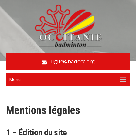
Skip
to
content
Le Badminton en Occitanie
ligue@badocc.org
Menu
Mentions légales
1 – Édition du site