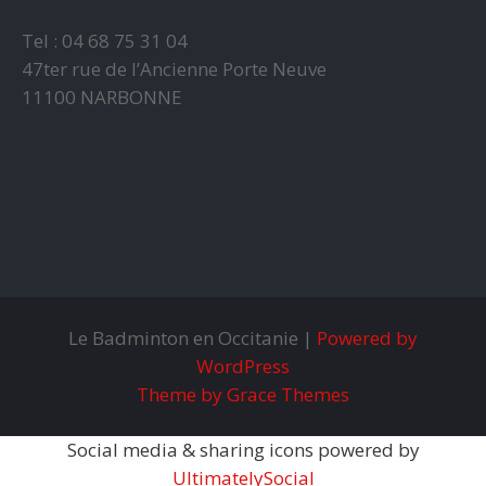
Tel : 04 68 75 31 04
47ter rue de l’Ancienne Porte Neuve
11100 NARBONNE
Le Badminton en Occitanie |
Powered by
WordPress
Theme by Grace Themes
Social media & sharing icons powered by
UltimatelySocial