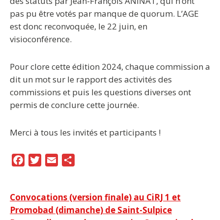
des statuts par Jean-François ANINAT, qui n’ont
pas pu être votés par manque de quorum. L’AGE
est donc reconvoquée, le 22 juin, en
visioconférence.
Pour clore cette édition 2024, chaque commission a
dit un mot sur le rapport des activités des
commissions et puis les questions diverses ont
permis de conclure cette journée.
Merci à tous les invités et participants !
F
T
E
P
a
w
m
a
c
i
a
r
Navigation
Convocations (version finale) au CiRJ 1 et
e
t
i
t
Promobad (dimanche) de Saint-Sulpice
b
t
l
a
de