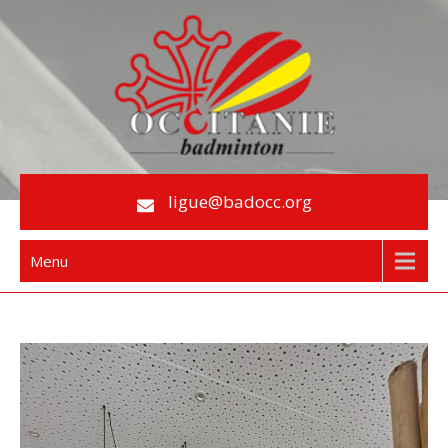
Skip
to
content
Le Badminton en Occitanie
ligue@badocc.org
Menu