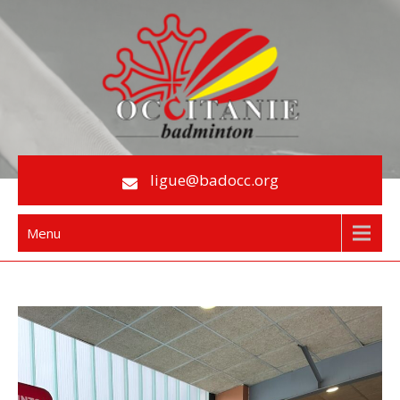
Skip
to
content
Le Badminton en Occitanie
ligue@badocc.org
Menu