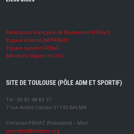
Fédération Française de Badminton (FFBaD)
Espace licencié (MYFFBaD)
Espace support FFBaD
Mentions légales et CGU
SITE DE TOULOUSE (PÔLE ADM ET SPORTIF)
Tel : 05 61 48 83 37
7 rue André Citroën 31130 BALMA
Christian PRIVAT (Président) – Mail :
president@badocc.org