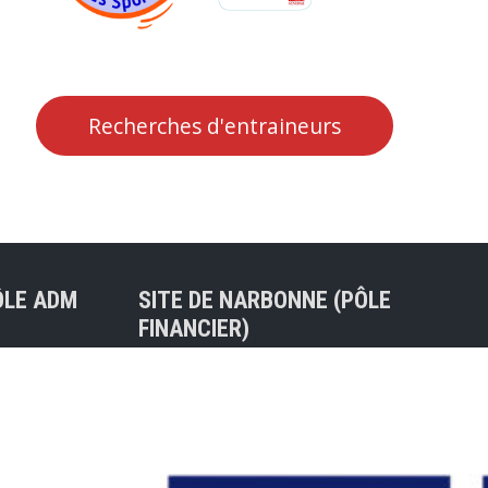
Recherches d'entraineurs
ÔLE ADM
SITE DE NARBONNE (PÔLE
FINANCIER)
Tel : 04 68 75 31 04
30 BALMA
47ter rue de l’Ancienne Porte
Neuve
nt) – Mail
11100 NARBONNE