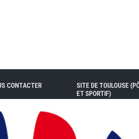
US CONTACTER
SITE DE TOULOUSE (P
ET SPORTIF)
sse de contact :
ue@badocc.org
Tel : 05 61 48 83 37
7 rue André Citroën 311
Christian PRIVAT (Préside