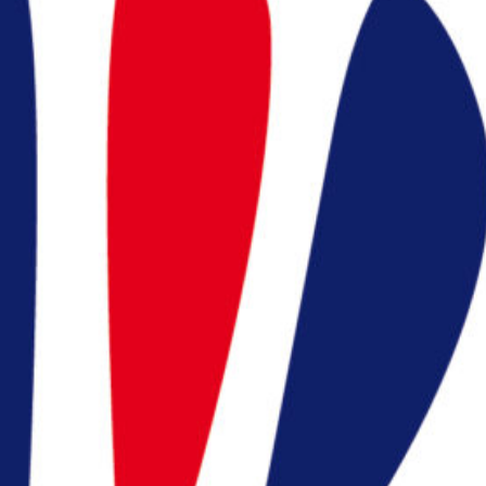
Appelez nous
:
en cliquant ici
president@badocc.org
ns utiles
ration Française de
minton (FFBaD)
ace licencié (MYFFBaD)
ace support FFBaD
ions légales et CGU