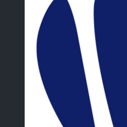
Lie
Fédé
Bad
Esp
Esp
Ment