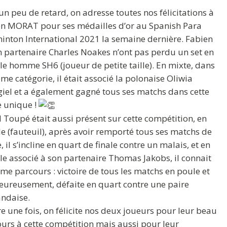
un peu de retard, on adresse toutes nos félicitations à
n MORAT pour ses médailles d’or au Spanish Para
nton International 2021 la semaine dernière. Fabien
n partenaire Charles Noakes n’ont pas perdu un set en
e homme SH6 (joueur de petite taille). En mixte, dans
me catégorie, il était associé la polonaise Oliwia
iel et a également gagné tous ses matchs dans cette
 unique !
 Toupé était aussi présent sur cette compétition, en
e (fauteuil), après avoir remporté tous ses matchs de
, il s’incline en quart de finale contre un malais, et en
e associé à son partenaire Thomas Jakobs, il connait
me parcours : victoire de tous les matchs en poule et
ureusement, défaite en quart contre une paire
andaise.
e une fois, on félicite nos deux joueurs pour leur beau
urs à cette compétition mais aussi pour leur