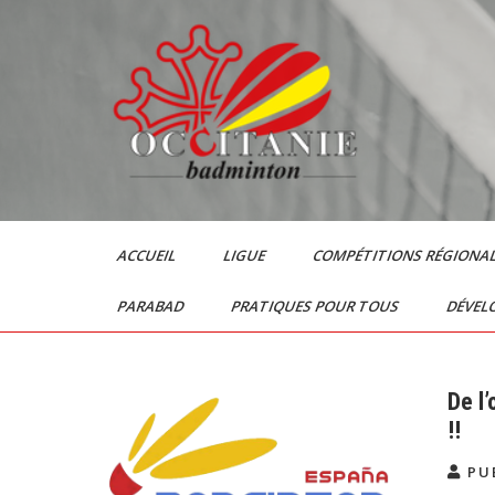
Skip
to
content
Le Badminton en
Occitanie
ACCUEIL
LIGUE
COMPÉTITIONS RÉGIONA
PARABAD
PRATIQUES POUR TOUS
DÉVEL
De l
!!
PU