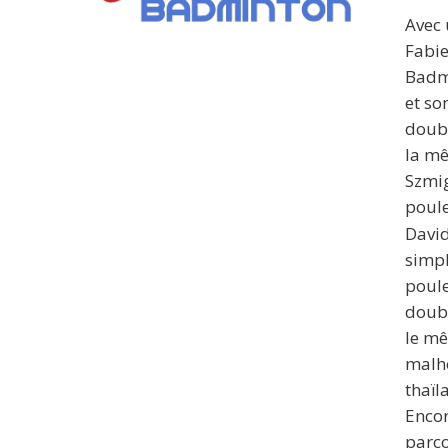
Avec 
Fabie
Badmi
et so
doubl
la mê
Szmig
poule
David
simpl
poule
doubl
le mê
malhe
thaïl
Encor
parco