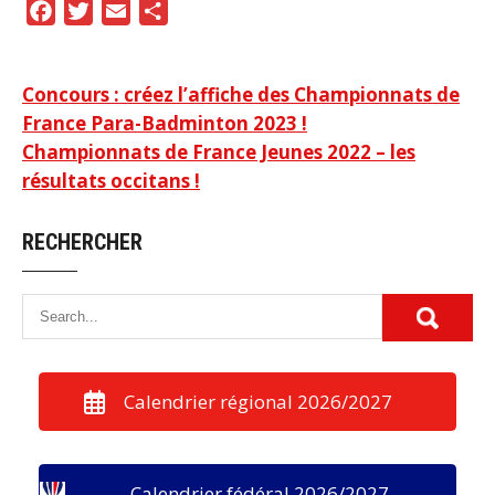
F
T
E
P
a
w
m
a
c
i
a
r
Navigation
Concours : créez l’affiche des Championnats de
e
t
i
t
France Para-Badminton 2023 !
b
t
l
a
de
Championnats de France Jeunes 2022 – les
o
e
g
l’article
résultats occitans !
o
r
e
k
r
RECHERCHER
Calendrier régional 2026/2027
Calendrier fédéral 2026/2027