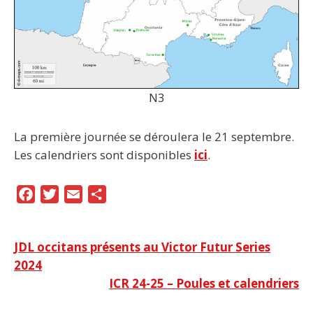
N3
La première journée se déroulera le 21 septembre.
Les calendriers sont disponibles
ici
.
F
T
E
P
a
w
m
a
c
i
a
r
Navigation
JDL occitans présents au Victor Futur Series
e
t
i
t
2024
b
t
l
a
de
ICR 24-25 – Poules et calendriers
o
e
g
l’article
o
r
e