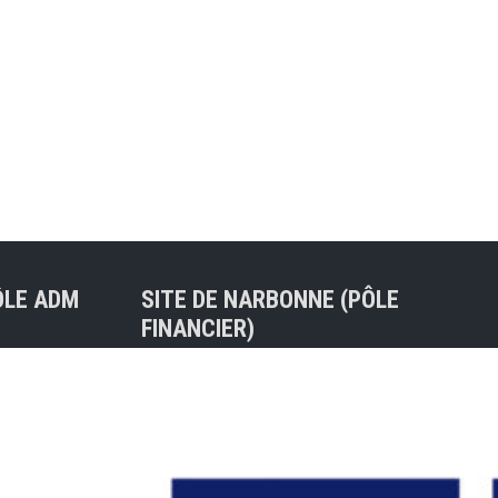
ÔLE ADM
SITE DE NARBONNE (PÔLE
FINANCIER)
Tel : 04 68 75 31 04
30 BALMA
47ter rue de l’Ancienne Porte
Neuve
nt) – Mail
11100 NARBONNE