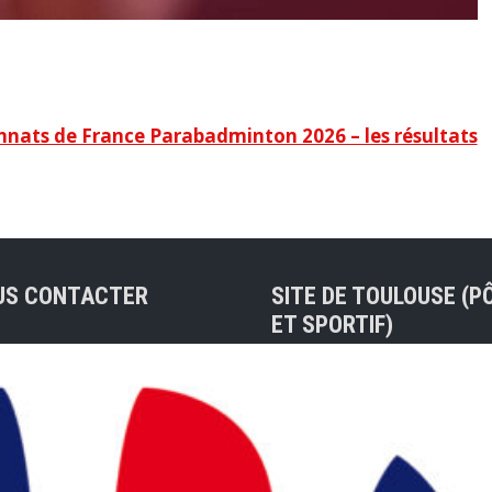
nats de France Parabadminton 2026 – les résultats
US CONTACTER
SITE DE TOULOUSE (P
ET SPORTIF)
sse de contact :
ue@badocc.org
Tel : 05 61 48 83 37
7 rue André Citroën 311
Christian PRIVAT (Préside