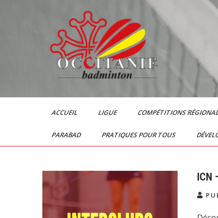
Skip
to
content
Le Badminton en
Occitanie
ACCUEIL
LIGUE
COMPÉTITIONS RÉGIONA
PARABAD
PRATIQUES POUR TOUS
DÉVEL
ICN 
PUB
Décou