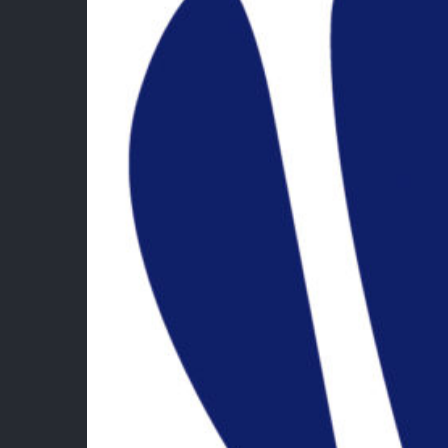
Lie
Fédé
Bad
Esp
Esp
Ment