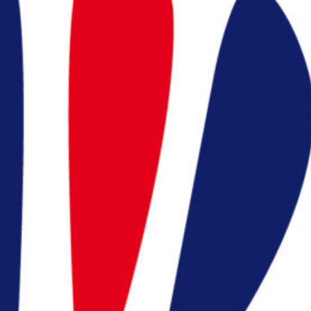
Appelez nous
:
en cliquant ici
president@badocc.org
ns utiles
ration Française de
minton (FFBaD)
ace licencié (MYFFBaD)
ace support FFBaD
ions légales et CGU