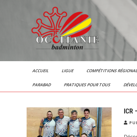
Skip
to
content
Le Badminton en
Occitanie
ACCUEIL
LIGUE
COMPÉTITIONS RÉGIONA
PARABAD
PRATIQUES POUR TOUS
DÉVEL
ICR 
PUB
Décou