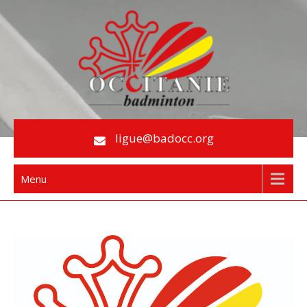
Skip
to
content
Le Badminton en Occitanie
ligue@badocc.org
Menu