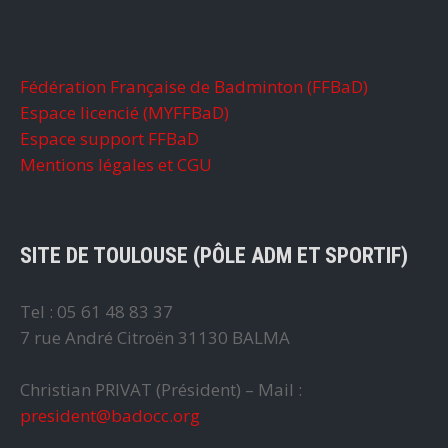
Fédération Française de Badminton (FFBaD)
Espace licencié (MYFFBaD)
Espace support FFBaD
Mentions légales et CGU
SITE DE TOULOUSE (PÔLE ADM ET SPORTIF)
Tel : 05 61 48 83 37
7 rue André Citroën 31130 BALMA
Christian PRIVAT (Président) – Mail :
president@badocc.org