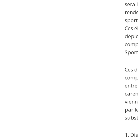
sera 
rende
sport
Ces é
déplo
compl
Sport
Ces d
comp
entre
caren
vienn
par l
subst
1. Di