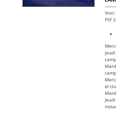
Voici
PSF 2
Mercr
Jeudi
camp
Mardi
campa
Mercr
et cl
Mardi
Jeudi
insta