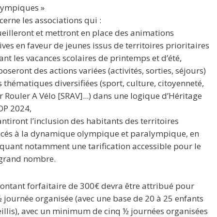
lympiques »
ncerne les associations qui :
ueilleront et mettront en place des animations
ives en faveur de jeunes issus de territoires prioritaires
nt les vacances scolaires de printemps et d’été,
poseront des actions variées (activités, sorties, séjours)
s thématiques diversifiées (sport, culture, citoyenneté,
r Rouler A Vélo [SRAV]...) dans une logique d’Héritage
OP 2024,
antiront l’inclusion des habitants des territoires
ncés à la dynamique olympique et paralympique, en
quant notamment une tarification accessible pour le
 grand nombre.
ntant forfaitaire de 300€ devra être attribué pour
 journée organisée (avec une base de 20 à 25 enfants
illis), avec un minimum de cinq ½ journées organisées