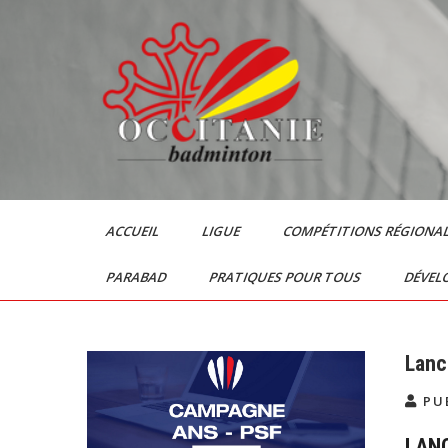
Skip
to
content
Le Badminton en
Occitanie
ACCUEIL
LIGUE
COMPÉTITIONS RÉGIONA
PARABAD
PRATIQUES POUR TOUS
DÉVEL
Lan
PUB
LAN