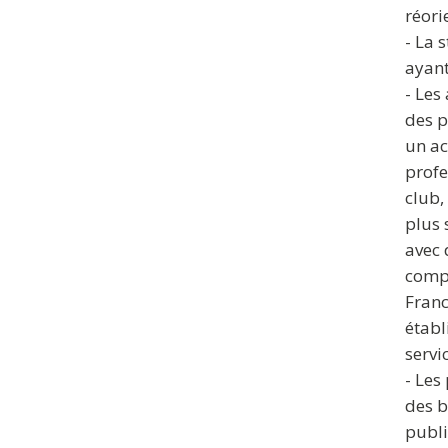
réori
- La 
ayant
- Les
des p
un ac
profe
club,
plus 
avec 
compé
Franc
établ
servi
- Les
des b
publi