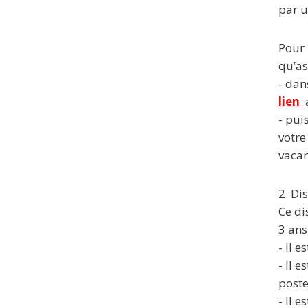
par 
Pour 
qu’as
- dan
lien
- pui
votre
vacan
2. Di
Ce di
3 ans
- Il 
- Il 
poste
- Il 