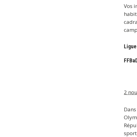
Vos i
habit
cadra
camp
Ligue
FFBaD
2 nou
Dans 
Olymp
Répub
sport