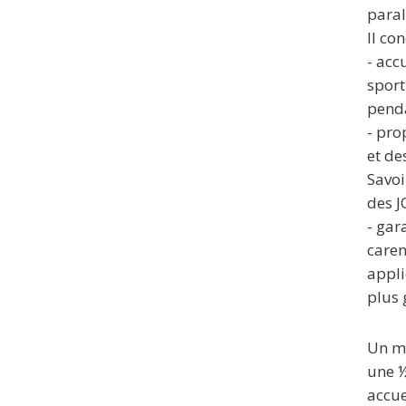
para
Il co
- acc
sport
penda
- pro
et de
Savoi
des J
- gar
care
appli
plus
Un mo
une ½
accue