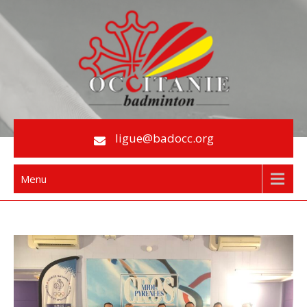
Skip
to
content
Le Badminton en Occitanie
ligue@badocc.org
Menu