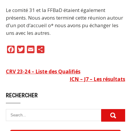
Le comité 31 et la FFBaD étaient également
présents. Nous avons terminé cette réunion autour
d’un pot d’accueil o* nous avons pu échanger les
uns avec les autres.
F
T
E
P
a
w
m
a
c
i
a
r
Navigation
CRV 23-24 – Liste des Qualifiés
e
t
i
t
ICN – J7 – Les résultats
b
t
l
a
de
o
e
g
l’article
RECHERCHER
o
r
e
k
r