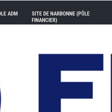
ÔLE ADM
SITE DE NARBONNE (PÔLE
FINANCIER)
Tel : 04 68 75 31 04
30 BALMA
47ter rue de l’Ancienne Porte
Neuve
nt) – Mail
11100 NARBONNE