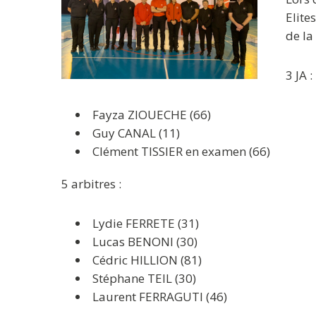
Elite
de la
3 JA :
Fayza ZIOUECHE (66)
Guy CANAL (11)
Clément TISSIER en examen (66)
5 arbitres :
Lydie FERRETE (31)
Lucas BENONI (30)
Cédric HILLION (81)
Stéphane TEIL (30)
Laurent FERRAGUTI (46)