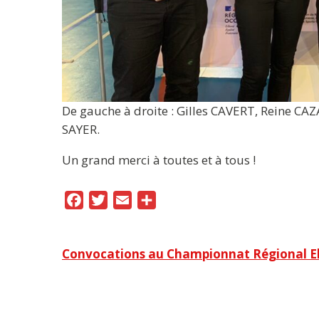
De gauche à droite : Gilles CAVERT, Reine C
SAYER.
Un grand merci à toutes et à tous !
F
T
E
P
a
w
m
a
c
i
a
r
Navigation
Convocations au Championnat Régional Eli
e
t
i
t
b
t
l
a
de
o
e
g
l’article
o
r
e