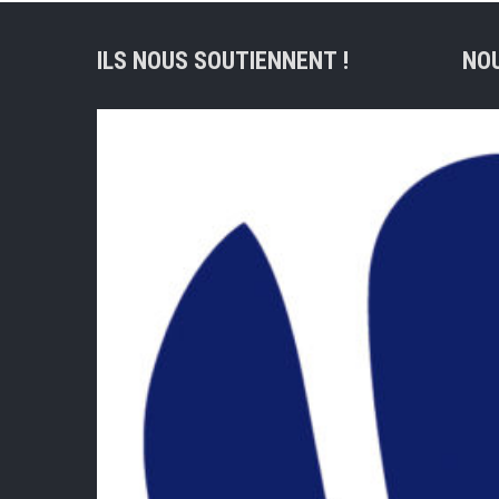
k
r
ILS NOUS SOUTIENNENT !
NO
Adre
lig
Lie