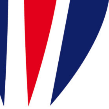
ration Française de
minton (FFBaD)
ace licencié (MYFFBaD)
ace support FFBaD
ions légales et CGU