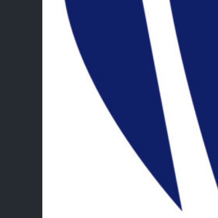
Fédé
Bad
Esp
Esp
Ment