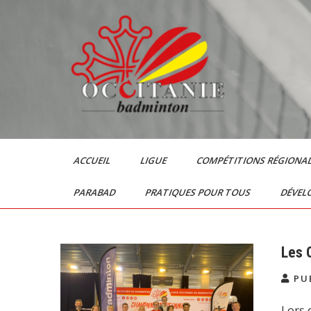
Skip
to
content
Le Badminton en
Occitanie
ACCUEIL
LIGUE
COMPÉTITIONS RÉGIONA
PARABAD
PRATIQUES POUR TOUS
DÉVEL
Les 
PUB
Lors 