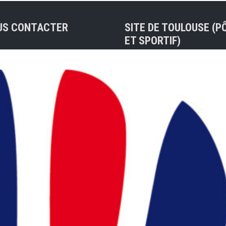
US CONTACTER
SITE DE TOULOUSE (P
ET SPORTIF)
sse de contact :
ue@badocc.org
Tel : 05 61 48 83 37
7 rue André Citroën 311
Christian PRIVAT (Préside
Appelez nous
:
en cliquant ici
president@badocc.org
ns utiles