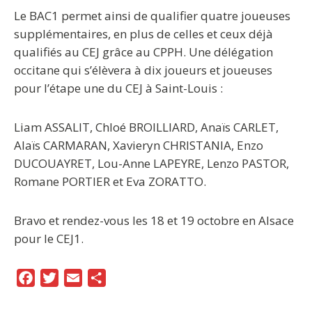
Le BAC1 permet ainsi de qualifier quatre joueuses
supplémentaires, en plus de celles et ceux déjà
qualifiés au CEJ grâce au CPPH. Une délégation
occitane qui s’élèvera à dix joueurs et joueuses
pour l’étape une du CEJ à Saint-Louis :
Liam ASSALIT, Chloé BROILLIARD, Anaïs CARLET,
Alaïs CARMARAN, Xavieryn CHRISTANIA, Enzo
DUCOUAYRET, Lou-Anne LAPEYRE, Lenzo PASTOR,
Romane PORTIER et Eva ZORATTO.
Bravo et rendez-vous les 18 et 19 octobre en Alsace
pour le CEJ1.
F
T
E
P
a
w
m
a