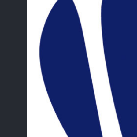
Lie
Fédé
Bad
Esp
Esp
Ment