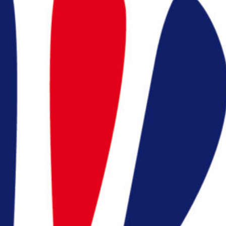
Appelez nous
:
en cliquant ici
president@badocc.org
ns utiles
ration Française de
minton (FFBaD)
ace licencié (MYFFBaD)
ace support FFBaD
ions légales et CGU