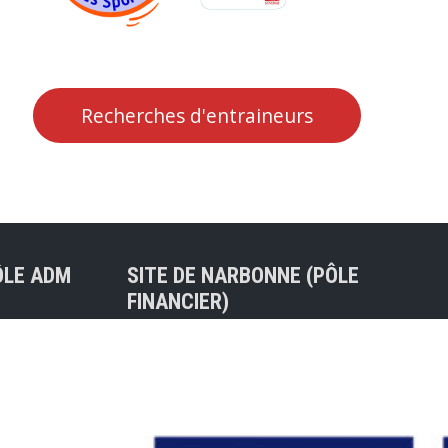
Recherches d'entraineurs
ÔLE ADM
SITE DE NARBONNE (PÔLE
FINANCIER)
Tel : 04 68 75 31 04
30 BALMA
47ter rue de l’Ancienne Porte
Neuve
nt) – Mail
11100 NARBONNE