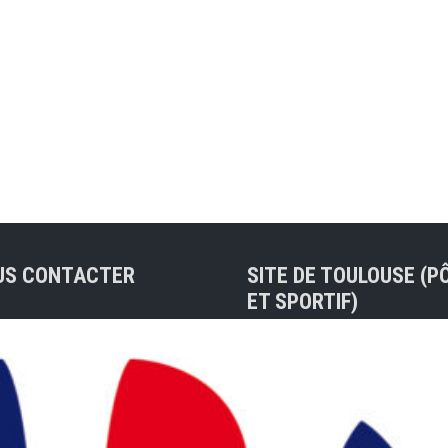
US CONTACTER
SITE DE TOULOUSE (P
ET SPORTIF)
sse de contact :
ue@badocc.org
Tel : 05 61 48 83 37
7 rue André Citroën 311
Christian PRIVAT (Préside