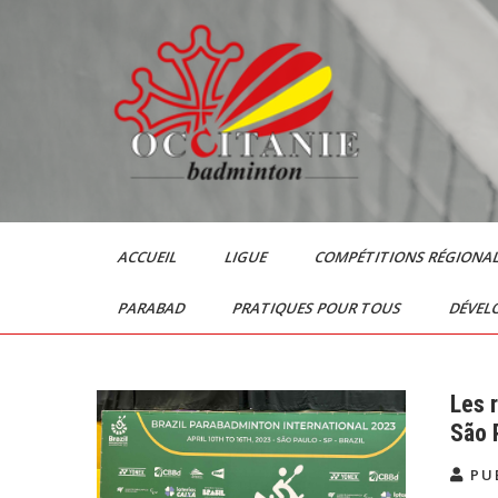
Skip
to
content
Le Badminton en
Occitanie
ACCUEIL
LIGUE
COMPÉTITIONS RÉGIONA
PARABAD
PRATIQUES POUR TOUS
DÉVEL
Les 
São 
PUB