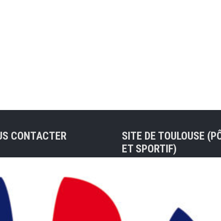
US CONTACTER
SITE DE TOULOUSE (P
ET SPORTIF)
sse de contact :
ue@badocc.org
Tel : 05 61 48 83 37
7 rue André Citroën 311
Christian PRIVAT (Préside