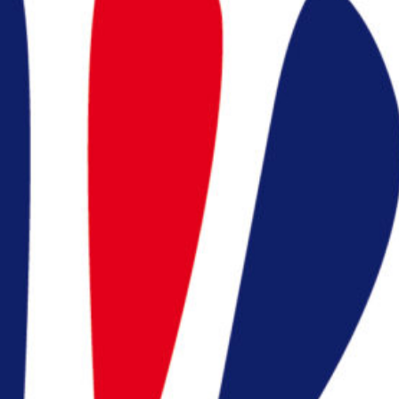
Appelez nous
:
en cliquant ici
president@badocc.org
ns utiles
ration Française de
minton (FFBaD)
ace licencié (MYFFBaD)
ace support FFBaD
ions légales et CGU