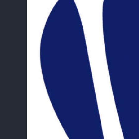
Lie
Fédé
Bad
Esp
Esp
Ment