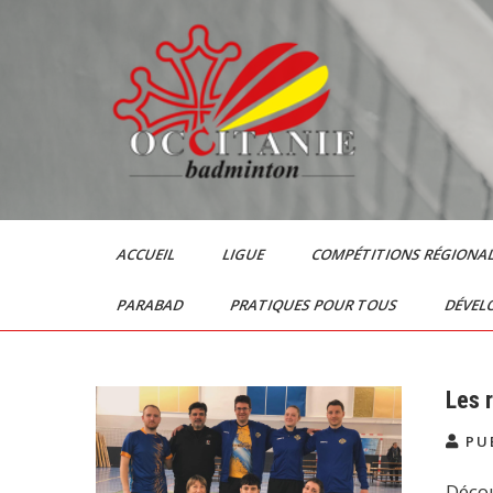
Skip
to
content
Le Badminton en
Occitanie
ACCUEIL
LIGUE
COMPÉTITIONS RÉGIONA
PARABAD
PRATIQUES POUR TOUS
DÉVEL
Les 
PUB
Décou