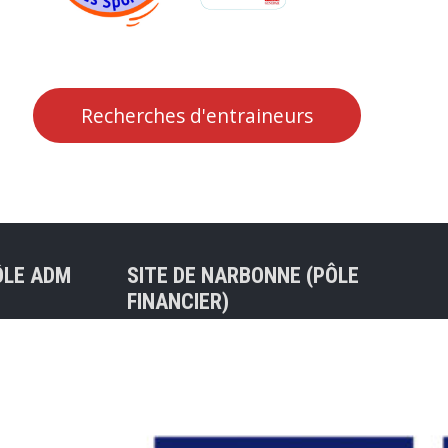
Recherches d'entraineurs
ÔLE ADM
SITE DE NARBONNE (PÔLE
FINANCIER)
Tel : 04 68 75 31 04
30 BALMA
47ter rue de l’Ancienne Porte
Neuve
nt) – Mail
11100 NARBONNE