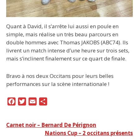
Quant à David, il s’arrête lui aussi en poule en
simple, mais réalise un très beau parcours en
double hommes avec Thomas JAKOBS (ABC74). Ils
livrent un match intense d’une heure sur trois sets,
mais s’inclinent finalement sur ce quart de finale.
Bravo à nos deux Occitans pour leurs belles
performances sur la scène internationale !
F
T
E
P
a
w
m
a
c
i
a
r
Navigation
Carnet noir – Bernard De Pérignon
e
t
i
t
Nations Cup – 2 occitans présents
b
t
l
a
de