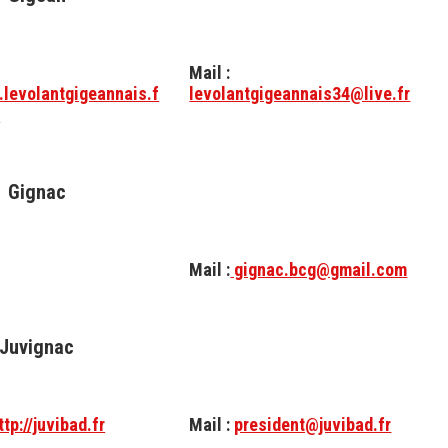
Mail :
.levolantgigeannais.f
levolantgigeannais34@live.fr
l
Gignac
Mail :
gignac.bcg@gmail.com
Juvignac
ttp://juvibad.fr
Mail :
president@juvibad.fr