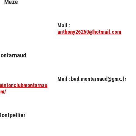
Mèze
Mail :
anthony26260@hotmail.com
ontarnaud
Mail : bad.montarnaud@gmx.fr
dmintonclubmontarnau
om/
ontpellier