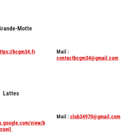
Grande-Motte
ttps://bcgm34.fr
Mail :
contactbcgm34@gmail.com
Lattes
Mail :
club34970@gmail.com
es.google.com/view/b
ccueil