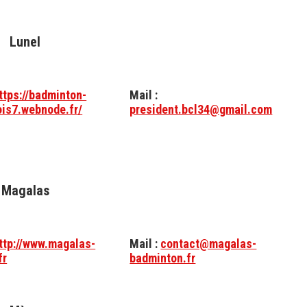
Lunel
ttps://badminton-
Mail :
ois7.webnode.fr/
president.bcl34@gmail.com
Magalas
ttp://www.magalas-
Mail :
contact@magalas-
fr
badminton.fr