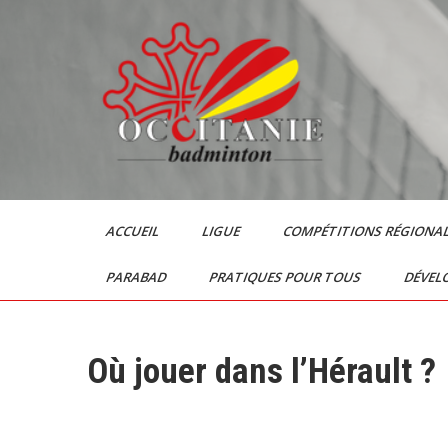
Skip
to
content
Le Badminton en
Occitanie
ACCUEIL
LIGUE
COMPÉTITIONS RÉGIONA
PARABAD
PRATIQUES POUR TOUS
DÉVEL
Où jouer dans l’Hérault ?