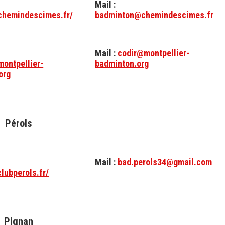
Mail :
.chemindescimes.fr/
badminton@chemindescimes.fr
Mail :
codir@montpellier-
montpellier-
badminton.org
org
Pérols
Mail :
bad.perols34@gmail.com
clubperols.fr/
Pignan