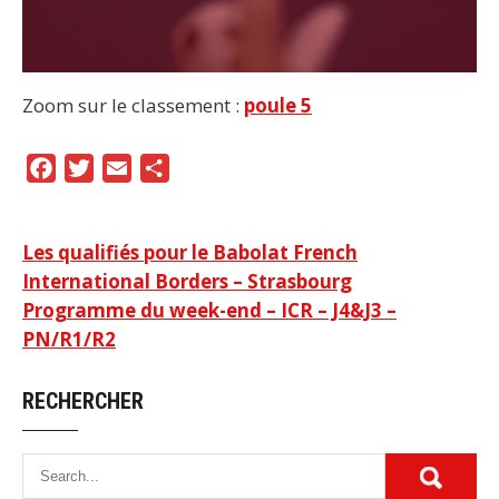
Zoom sur le classement :
poule 5
F
T
E
P
a
w
m
a
c
i
a
r
Navigation
Les qualifiés pour le Babolat French
e
t
i
t
International Borders – Strasbourg
b
t
l
a
de
Programme du week-end – ICR – J4&J3 –
o
e
g
l’article
PN/R1/R2
o
r
e
k
r
RECHERCHER