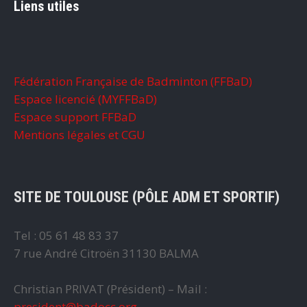
Liens utiles
Fédération Française de Badminton (FFBaD)
Espace licencié (MYFFBaD)
Espace support FFBaD
Mentions légales et CGU
SITE DE TOULOUSE (PÔLE ADM ET SPORTIF)
Tel : 05 61 48 83 37
7 rue André Citroën 31130 BALMA
Christian PRIVAT (Président) – Mail :
president@badocc.org