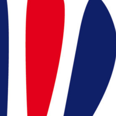
Appelez nous
:
en cliquant ici
president@badocc.org
ns utiles
ration Française de
minton (FFBaD)
ace licencié (MYFFBaD)
ace support FFBaD
ions légales et CGU