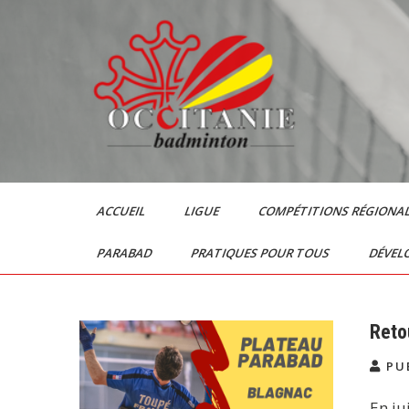
Skip
to
content
Le Badminton en
Occitanie
ACCUEIL
LIGUE
COMPÉTITIONS RÉGIONA
PARABAD
PRATIQUES POUR TOUS
DÉVEL
Reto
PU
En ju