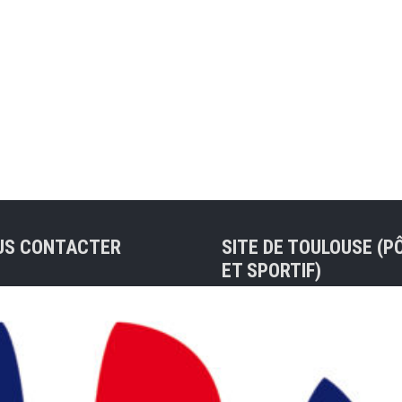
US CONTACTER
SITE DE TOULOUSE (P
ET SPORTIF)
sse de contact :
ue@badocc.org
Tel : 05 61 48 83 37
7 rue André Citroën 311
Christian PRIVAT (Préside