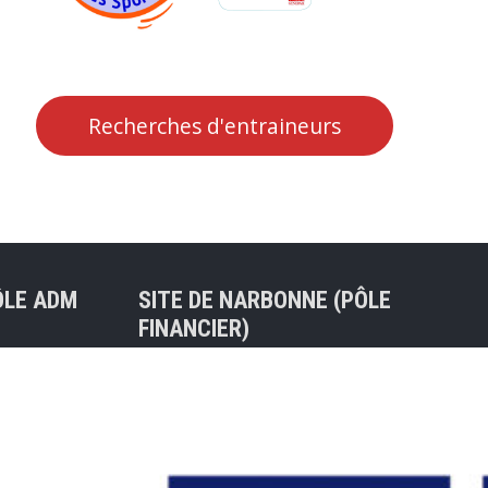
Recherches d'entraineurs
ÔLE ADM
SITE DE NARBONNE (PÔLE
FINANCIER)
Tel : 04 68 75 31 04
30 BALMA
47ter rue de l’Ancienne Porte
Neuve
nt) – Mail
11100 NARBONNE