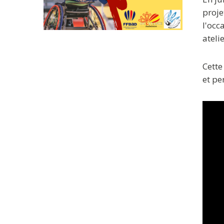
proje
l'occ
ateli
Cette
et pe