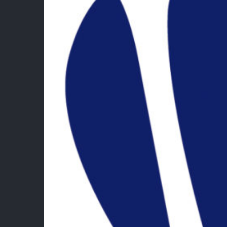
Lie
Fédé
Bad
Esp
Esp
Ment