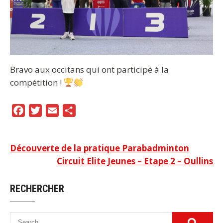
Bravo aux occitans qui ont participé à la
compétition !
F
T
E
P
a
w
m
a
c
i
a
r
Navigation
Découverte de la pratique Parabadminton
e
t
i
t
Circuit Elite Jeunes – Etape 2 – Oullins
b
t
l
a
de
o
e
g
l’article
RECHERCHER
o
r
e
k
r