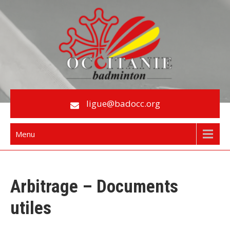
Skip
to
content
Le Badminton en Occitanie
ligue@badocc.org
Menu
Arbitrage – Documents
utiles