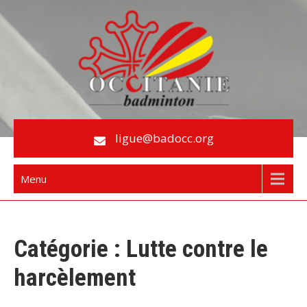
Skip
to
content
Le Badminton en Occitanie
ligue@badocc.org
Menu
Catégorie :
Lutte contre le
harcèlement