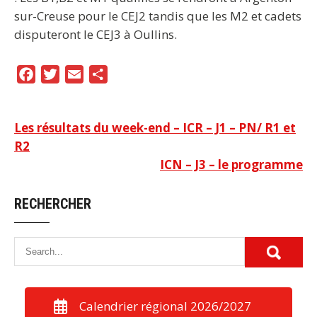
sur-Creuse pour le CEJ2 tandis que les M2 et cadets
disputeront le CEJ3 à Oullins.
F
T
E
P
a
w
m
a
c
i
a
r
Navigation
Les résultats du week-end – ICR – J1 – PN/ R1 et
e
t
i
t
R2
b
t
l
a
de
ICN – J3 – le programme
o
e
g
l’article
o
r
e
RECHERCHER
k
r
Calendrier régional 2026/2027