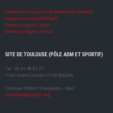
Fédération Française de Badminton (FFBaD)
Espace licencié (MYFFBaD)
Espace support FFBaD
Mentions légales et CGU
SITE DE TOULOUSE (PÔLE ADM ET SPORTIF)
Tel : 05 61 48 83 37
7 rue André Citroën 31130 BALMA
Christian PRIVAT (Président) – Mail :
president@badocc.org