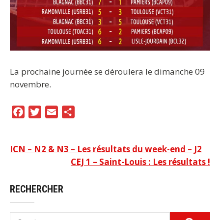
La prochaine journée se déroulera le dimanche 09
novembre.
F
T
E
P
a
w
m
a
c
i
a
r
Navigation
ICN – N2 & N3 – Les résultats du week-end – J2
e
t
i
t
CEJ 1 – Saint-Louis : Les résultats !
b
t
l
a
de
o
e
g
l’article
RECHERCHER
o
r
e
k
r