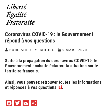
Coronavirus COVID-19 : le Gouvernement
répond à vos questions
PUBLISHED BY BADOCC
5 MARS 2020
Suite à la propagation du coronavirus COVID-19, le
Gouvernement souhaite éclaircir la situation sur le
territoire français.
Ainsi, vous pouvez retrouver toutes les informations
et réponses à vos questions
ici
.
F
T
E
P
a
w
m
a