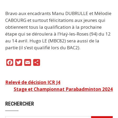
Bravo aux encadrants Manu DUBRULLE et Mélodie
CABOURG et surtout félicitations aux jeunes qui
obtiennent tous la qualification à la prochaine
étape qui se déroulera à l’Haÿ-les-Roses (94) du 12
au 14 avril. Hugo LE (MBC82) sera aussi de la
partie (il s’est qualifié lors du BAC2).
F
T
E
P
a
w
m
a
c
i
a
r
Navigation
Relevé de décision ICR J4
e
t
i
t
Stage et Championnat Parabadminton 2024
b
t
l
a
de
o
e
g
l’article
RECHERCHER
o
r
e
k
r