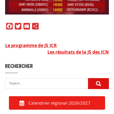
F
T
E
P
a
w
m
a
c
i
a
r
Navigation
Le programme de J5 ICR
e
t
i
t
Les résultats de la J5 des ICN
b
t
l
a
de
o
e
g
l’article
RECHERCHER
o
r
e
k
r
Calendrier régional 2026/2027