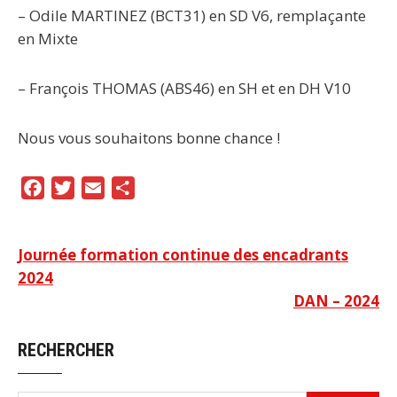
– Odile MARTINEZ (BCT31) en SD V6, remplaçante
en Mixte
– François THOMAS (ABS46) en SH et en DH V10
Nous vous souhaitons bonne chance !
F
T
E
P
a
w
m
a
c
i
a
r
Navigation
Journée formation continue des encadrants
e
t
i
t
2024
b
t
l
a
de
DAN – 2024
o
e
g
l’article
o
r
e
RECHERCHER
k
r